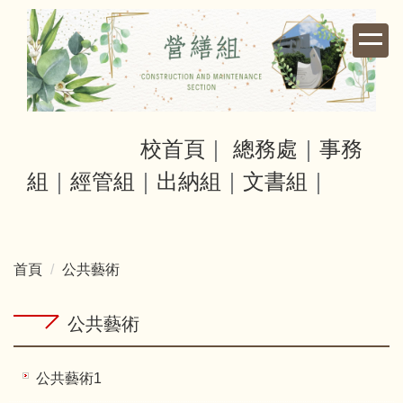
跳
到
主
要
內
容
區
校首頁
｜
總務處
｜
事務
組
｜
經管組
｜
出納組
｜
文書組
｜
首頁
公共藝術
公共藝術
公共藝術1