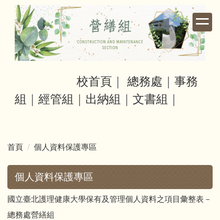
跳
到
主
要
內
容
區
校首頁
｜
總務處
｜
事務
組
｜
經管組
｜
出納組
｜
文書組
｜
首頁
個人資料保護專區
個人資料保護專區
國立臺北護理健康大學保有及管理個人資料之項目彙整表－
總務處營繕組