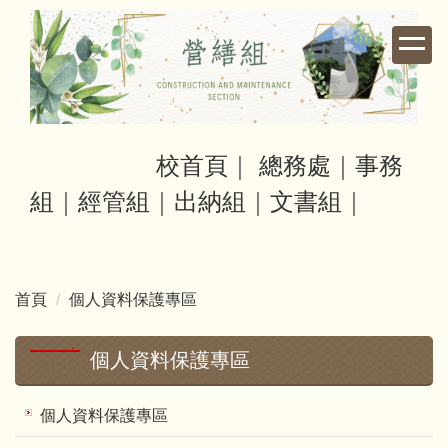
跳
到
主
要
內
容
區
校首頁
｜
總務處
｜
事務
組
｜
經管組
｜
出納組
｜
文書組
｜
首頁
個人資料保護專區
個人資料保護專區
個人資料保護專區